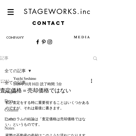
STAGEWORKS.inc
CONTACT
M E D I A
COMPANY
記事
全ての記事
Yuichi Seshimo
全ての記事
2020年10月16日
読了時間: 5分
査定価格＝売却価格ではない
Project
Days
私が査定をする時に重要視することはいくつかある
のですが、それは最後に書きます。
Column
Event
このコラムの結論は「査定価格は売却価格ではな
い」というものです。
Notes
実際の不動産の売却はこのような流れになります。