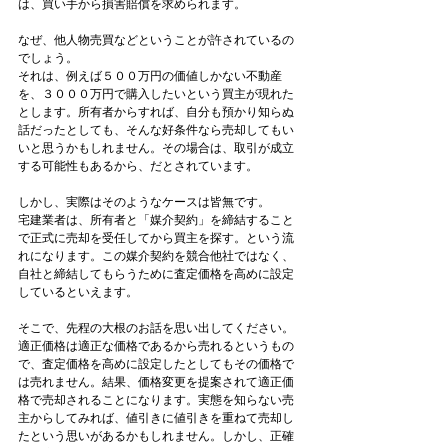
は、買い手から損害賠償を求められます。
なぜ、他人物売買などということが許されているの
でしょう。
それは、例えば５００万円の価値しかない不動産
を、３０００万円で購入したいという買主が現れた
とします。所有者からすれば、自分も預かり知らぬ
話だったとしても、そんな好条件なら売却してもい
いと思うかもしれません。その場合は、取引が成立
する可能性もあるから、だとされています。
しかし、実際はそのようなケースは皆無です。
宅建業者は、所有者と「媒介契約」を締結すること
で正式に売却を受任してから買主を探す。という流
れになります。この媒介契約を競合他社ではなく、
自社と締結してもらうために査定価格を高めに設定
しているといえます。
そこで、先程の大根のお話を思い出してください。
適正価格は適正な価格であるから売れるというもの
で、査定価格を高めに設定したとしてもその価格で
は売れません。結果、価格変更を提案されて適正価
格で売却されることになります。実態を知らない売
主からしてみれば、値引きに値引きを重ねて売却し
たという思いがあるかもしれません。しかし、正確