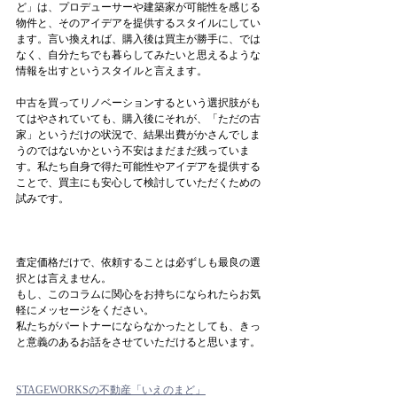
ど」は、プロデューサーや建築家が可能性を感じる
物件と、そのアイデアを提供するスタイルにしてい
ます。言い換えれば、購入後は買主が勝手に、では
なく、自分たちでも暮らしてみたいと思えるような
情報を出すというスタイルと言えます。
中古を買ってリノベーションするという選択肢がも
てはやされていても、購入後にそれが、「ただの古
家」というだけの状況で、結果出費がかさんでしま
うのではないかという不安はまだまだ残っていま
す。私たち自身で得た可能性やアイデアを提供する
ことで、買主にも安心して検討していただくための
試みです。
査定価格だけで、依頼することは必ずしも最良の選
択とは言えません。
もし、このコラムに関心をお持ちになられたらお気
軽にメッセージをください。
私たちがパートナーにならなかったとしても、きっ
と意義のあるお話をさせていただけると思います。
STAGEWORKSの不動産「いえのまど」