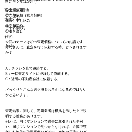
良いものに出会う
富士見町団地
①査定依頼
②売却依頼（媒介契約）
七十二候
③買付申し込み
④売却契約
二十四節気
⑤引き渡し
雑節
今回のテーマは①の査定価格についてのお話です。
Books
みなさんは、査定を行う依頼する時、どうされます
か？
A：チラシを見て連絡する。
B：一括査定サイトに登録して依頼する。
C：近隣の不動産会社に依頼する。
ざっくりとこんな選択肢をお考えになるのではない
かと思います。
査定結果に関して、宅建業者は根拠を示した上で説
明する義務があります。
例えば、同じマンションで過去に取引された事例
や、同じマンションで見つからなければ、近隣で類