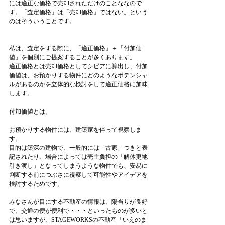
には適正な価格で売却されただけのことななので
す。「査定価格」は「売却価格」ではない。という
のはそういうことです。
私は、査定をする際に、「適正価格」＋「付加価
値」を個別にご提案することが多くあります。
適正価格とは売却価格としてシビアに算出し、付加
価値は、お預かりする物件にどのようなポテンシャ
ルがあるのかを立体的な検討をして適正価格に加味
します。
付加価値とは。
お預かりする物件には、建築家を伴って視察しま
す。
目的は築深の建物で、一般的には「古家」つきと表
記されたり、場合によっては売主負担の「解体更地
引き渡し」となってしまうような物件でも、安易に
判断する前につぶさに視察して可能性やアイデアを
検討するためです。
みなさんが目にする不動産の情報は、陽当りが良好
で、交通の便が便利で・・・といったものが多いと
は思いますが、STAGEWORKSの不動産「いえのま