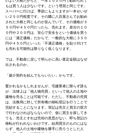
のよい大根だからと、一本１０００円で勧められて
もは買う人は少ないです。という理屈と同じです。
スーパーに行けば、季節にもよりますが一本せいぜ
い２５０円程度です。その隣に八百屋さんでお勧め
された大根と同じものが並んでいて、その価格が３
５０円や４５０円だったら、売れます。差分の１０
０円や２００円は、安心で安全をという価値を買う
には「適正価格」だからで、一般的な大根に３５０
円や４５０円といった「不適正価格」を貼り付けて
も売れる可能性は限りなく低くなります。
では、不動産に戻して明らかに高い査定金額はなぜ
出されるのか。
「媒介契約を結んでもらいたい」からです。
驚かれるかもしれませんが、宅建業者に限らず誰も
が、法律上は「他人物売買」といって他人の土地や
建物を売ることは可能です。ただし、不動産の売買
は、法務局に対して所有権の移転登記を行うことで
完結することになります。登記は売主と買主の双方
で行わなければならないので、仮に買主を探してき
ても、売主とすれば売却の意思がない、即ち登記の
移転が行われないわけです。結局買主のものにはな
らず、他人の土地や建物を勝手に売ろうとした人