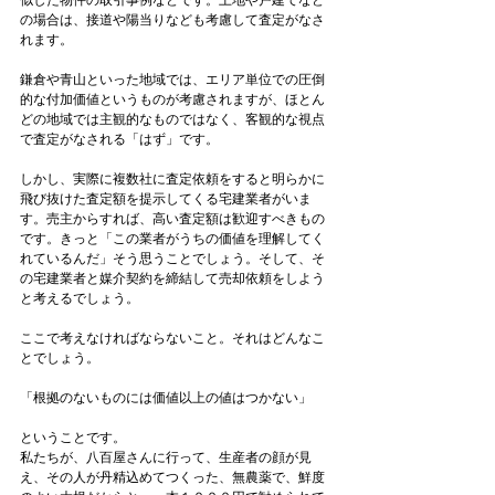
似した物件の取引事例などです。土地や戸建てなど
の場合は、接道や陽当りなども考慮して査定がなさ
れます。
鎌倉や青山といった地域では、エリア単位での圧倒
的な付加価値というものが考慮されますが、ほとん
どの地域では主観的なものではなく、客観的な視点
で査定がなされる「はず」です。
しかし、実際に複数社に査定依頼をすると明らかに
飛び抜けた査定額を提示してくる宅建業者がいま
す。売主からすれば、高い査定額は歓迎すべきもの
です。きっと「この業者がうちの価値を理解してく
れているんだ」そう思うことでしょう。そして、そ
の宅建業者と媒介契約を締結して売却依頼をしよう
と考えるでしょう。
ここで考えなければならないこと。それはどんなこ
とでしょう。
「根拠のないものには価値以上の値はつかない」
ということです。
私たちが、八百屋さんに行って、生産者の顔が見
え、その人が丹精込めてつくった、無農薬で、鮮度