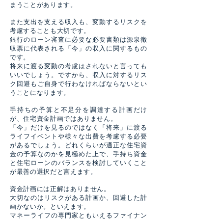
まうことがあります。
また支出を支える収入も、変動するリスクを
考慮することも大切です。
銀行のローン審査に必要な必要書類は源泉徴
収票に代表される「今」の収入に関するもの
です。
将来に渡る変動の考慮はされないと言っても
いいでしょう。ですから、収入に対するリス
ク回避もご自身で行わなければならないとい
うことになります。
手持ちの予算と不足分を調達する計画だけ
が、住宅資金計画ではありません。
「今」だけを見るのではなく「将来」に渡る
ライフイベントや様々な出費を考慮する必要
があるでしょう。どれくらいが適正な住宅資
金の予算なのかを見極めた上で、手持ち資金
と住宅ローンのバランスを検討していくこと
が最善の選択だと言えます。
資金計画には正解はありません。
大切なのはリスクがある計画か、回避した計
画かないか。といえます。
マネーライフの専門家ともいえるファイナン