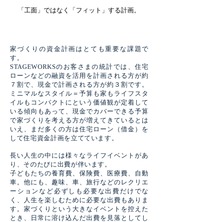
「工面」ではなく「フィット」する計画。
家づくりの資金計画はとても重要な課題で
す。
STAGEWORKSのお客さまの統計では、住宅
ローンなどの融資を活用を計画される方が約
７割で、現金で計画される方が約３割です。
ミニマルなスタイル＝予算も家もライフスタ
イルもコンパクトにという価値観が定着して
いる傾向もあって、現金でカバーできる予算
で家づくりを考える方が増えてきているとは
いえ、まだ多くの方は住宅ローン（借金）を
して住宅資金計画を立てています。
長い人生の中には様々なライフイベントがあ
り、そのたびに出費が伴います。
子どもたちの養育費、保険費、医療費、自動
車。他にも、趣味、車、旅行などのレクリエ
ーションなど必ずしも必要な出費だけでな
く、人生を楽しむために必要な出費もありま
す。​家づくりという大きなイベントを控えた
とき、日常に溶け込んだ出費を見落としてし