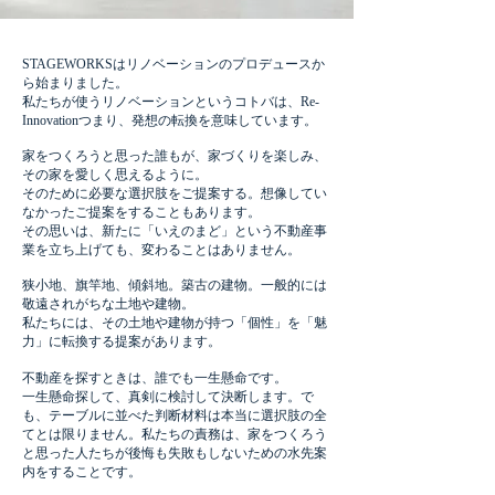
STAGEWORKSはリノベーションのプロデュースか
ら始まりました。
私たちが使うリノベーションというコトバは、Re-
Innovationつまり、発想の転換を意味しています。
家をつくろうと思った誰もが、家づくりを楽しみ、
その家を愛しく思えるように。
そのために必要な選択肢をご提案する。想像してい
なかったご提案をすることもあります。
その思いは、新たに「いえのまど」という不動産事
業を立ち上げても、変わることはありません。
狭小地、旗竿地、傾斜地。築古の建物。一般的には
敬遠されがちな土地や建物。
私たちには、その土地や建物が持つ「個性」を「魅
力」に転換する提案があります。
不動産を探すときは、誰でも一生懸命です。
一生懸命探して、真剣に検討して決断します。で
も、テーブルに並べた判断材料は本当に選択肢の全
てとは限りません。私たちの責務は、家をつくろう
と思った人たちが後悔も失敗もしないための水先案
内をすることです。