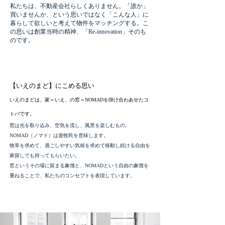
私たちは、不動産会社らしくありません。「誰か」
買いませんか、という思いではなく「こんな人」に
暮らして欲しいと考えて物件をマッチングする。こ
の思いは創業当時の精神、「Re-innovation」そのも
のです。
​【いえのまど】にこめる思い
いえのまどは、家＝いえ、の窓＝NOMADを掛け合わあせたコ
トバです。
窓は光を取り込み、空気を流し、風景を楽しむもの。
NOMAD（ノマド）は遊牧民を意味します。
牧草を求めて、過ごしやすい気候を求めて移動し続ける自由を
家探しでも持ってもらいたい。
窓というその場に留まる象徴と、NOMADという自由の象徴を
重ねることで、私たちのコンセプトを表現しています。