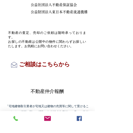
公益社団法人不動産保証協会
公益財団法人東日本不動産流通機構
不動産の査定、売却のご依頼は随時承っておりま
す。
​お探しの不動産は公開中の物件に関わらずお探しい
たします。お気軽にお問い合わせください。
ご相談はこちらから
不動産仲介報酬
「宅地建物取引業者が宅地又は建物の売買等に関して受けるこ
とができる報酬の額」（昭和45年建設省告示第1552号）に準拠
した報酬額を設定しています。​
昭和45年建設省告示第1552号
（国土交通省のウェブサイト）
宅地建物取引業者は、売買や賃貸契約に伴う仲介報酬の上限が