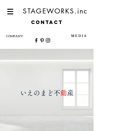
STAGEWORKS.inc
CONTACT
M E D I A
COMPANY
いえのまど不
動
産