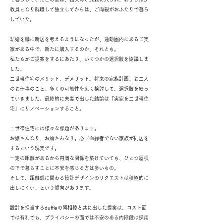
教員となり就職して独立してからは、ご両親がおふたりで暮ら
していた。
結婚を機に新居を考えるようになったが、通勤圏内にあるご実
家がある中で、新たに購入するのか、
それとも。
私たちがご提案をするにあたり、いくつかの選択肢を協議しま
した。
二世帯住宅のメリット、デメリット。将来の家族計画。お二人
のお仕事のこと。多くの可能性を広く検討して、選択肢を絞っ
ていきました。
最終的に夫妻で出した結論は「実家を二世帯住
宅」にリノベーションすること。
二世帯住宅には様々な課題があります。
お嫁さんなり、お婿さんなり。必ず血縁者でない家族が同居を
するという現実です。
一定の距離があるから円満な関係を築けていても、ひとつ屋根
の下で暮らすことに不安を感じる方は多いもの。
そして、距離感に関わる設計デザインのリクエストは積極的に
出しにくい。という傾向があります。
設計を担当するduffleの
阿相稜と共に出した提案は、コスト面
では有利でも、プライバシーの面では不安のある内階段は採用