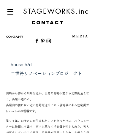
STAGEWORKS.inc
CONTACT
M E D I A
COMPANY
house h/d
二世帯リノベーションプロジェクト
川崎から伸びる川崎街道が、日野の高幡不動から北野街道とな
り、高尾へ通じる。
​高尾山の麓にほど近い北野街道沿いの丘陵地帯にある住宅街が
house h/dの現場です。
築２１年。お子さんが生まれたことをきっかけに、ハウスメー
カーに依頼して建て、市内に暮らす祖父母を迎え入れた。五人
で暮らしていたこの家は、祖父母が鬼籍に入られ、お子
さんが