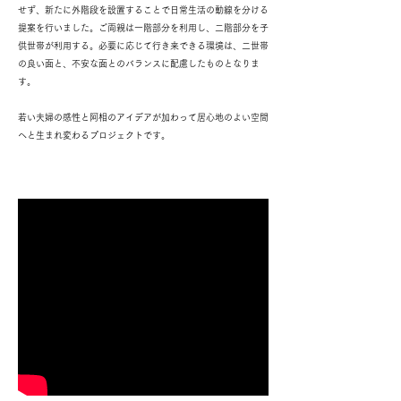
せず、新たに外階段を設置することで日常生活の動線を分ける
提案を行いました。ご両親は一階部分を利用し、二階部分を子
供世帯が利用する。必要に応じて行き来できる環境は、二世帯
の良い面と、不安な面とのバランスに配慮したものとなりま
す。
若い夫婦の感性と阿相のアイデアが加わって居心地のよい空間
へと生まれ変わるプロジェクトです。