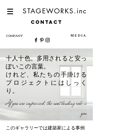
STAGEWORKS.inc
CONTACT
M E D I A
COMPANY
十人十色。多用されると安っ
ぽいこの言葉。
けれど、私たちの手掛ける
プロジェクトにはしっく
り。
If you are impressed, the next leading role is
you.
このギャラリーでは建築家による事例