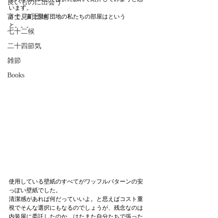
良いものに出会う
います。
富士見町団地
さて、富士見町団地の私たちの部屋はという
と。。。
七十二候
二十四節気
雑節
Books
使用している壁紙のすべてがワッフルパターンの安
っぽい壁紙でした。
清潔感があれば何だっていいよ。と思えばコスト重
視でそんな選択にもなるのでしょうが、残念なのは
内装屋に委託したのか、はたまた自分たちで張った