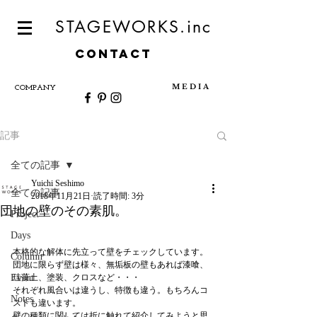
STAGEWORKS.inc
CONTACT
M E D I A
COMPANY
記事
全ての記事
Yuichi Seshimo
全ての記事
2018年11月21日
読了時間: 3分
団地の壁のその素肌。
Project
Days
本格的な解体に先立って壁をチェックしています。
Column
団地に限らず壁は様々、無垢板の壁もあれば漆喰、
Event
珪藻土、塗装、クロスなど・・・
それぞれ風合いは違うし、特徴も違う。もちろんコ
Notes
ストも違います。
壁の種類に関しては折に触れて紹介してみようと思