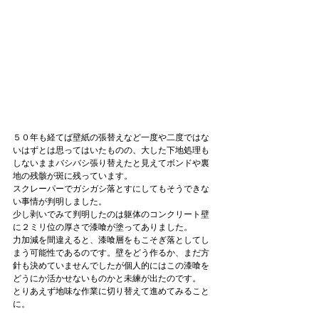
５０年も経てば壁紙の張替えなど一度や二度ではな
いはずとは思ってはいたものの、大した下地処理も
しないままバシバシ張り替えたと見えてボンドや裏
地の残骸が斑に残っています。
スクレーパーでガシガシ落とすにしてもそうできな
い事情が判明しました。
少し剥いでみて判明したのは躯体のコンクリート壁
に２ミリ位の厚さで漆喰が塗ってありました。
力加減を間違えると、漆喰層をもこそぎ落としてし
まう可能性であるのです。壁をどう作るか、まだ方
針も決めていませんでしたが個人的にはこの漆喰を
どうにか活かせないものかと未練が出たのです。
とりあえず地味な作業に切り替えて進めてみること
に。