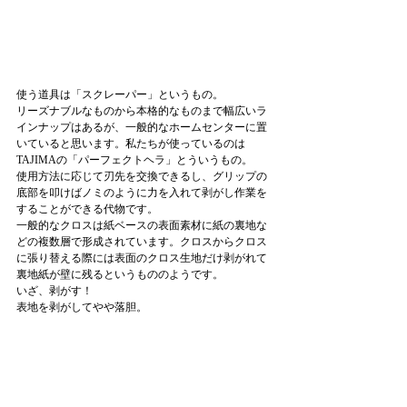
使う道具は「スクレーパー」というもの。
リーズナブルなものから本格的なものまで幅広いラ
インナップはあるが、一般的なホームセンターに置
いていると思います。私たちが使っているのは
TAJIMAの「パーフェクトヘラ」とういうもの。
使用方法に応じて刃先を交換できるし、グリップの
底部を叩けばノミのように力を入れて剥がし作業を
することができる代物です。
一般的なクロスは紙ベースの表面素材に紙の裏地な
どの複数層で形成されています。クロスからクロス
に張り替える際には表面のクロス生地だけ剥がれて
裏地紙が壁に残るというもののようです。
いざ、剥がす！
表地を剥がしてやや落胆。