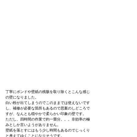
丁寧にボンドや壁紙の残骸を取り除くとこんな感じ
の壁になりました。
白い粉が出てしまうのでこのままでは使えないです
し、補修が必要な箇所もあるので思案のしどころで
すが、なんとも穏やかで柔らかい印象の壁です。
ただし、四時間の作業で約一畳分。。。非効率の極
みとしか言いようがありません。
壁紙を落とすにはもう少し時間もあるのでじっくり
と考えてゆくことになりそうです。