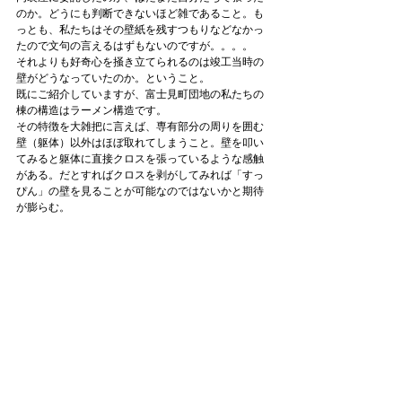
のか。どうにも判断できないほど雑であること。も
っとも、私たちはその壁紙を残すつもりなどなかっ
たので文句の言えるはずもないのですが。。。。
それよりも好奇心を掻き立てられるのは竣工当時の
壁がどうなっていたのか。ということ。
既にご紹介していますが、富士見町団地の私たちの
棟の構造はラーメン構造です。
その特徴を大雑把に言えば、専有部分の周りを囲む
壁（躯体）以外はほぼ取れてしまうこと。壁を叩い
てみると躯体に直接クロスを張っているような感触
がある。だとすればクロスを剥がしてみれば「すっ
ぴん」の壁を見ることが可能なのではないかと期待
が膨らむ。