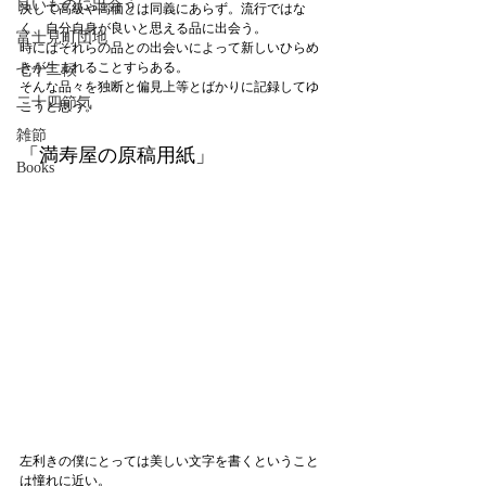
良いものに出会う
決して高級や高価とは同義にあらず。流行ではな
く、自分自身が良いと思える品に出会う。
富士見町団地
時にはそれらの品との出会いによって新しいひらめ
きが生まれることすらある。
七十二候
そんな品々を独断と偏見上等とばかりに記録してゆ
二十四節気
こうと思う。
雑節
「満寿屋の原稿用紙」
Books
左利きの僕にとっては美しい文字を書くということ
は憧れに近い。