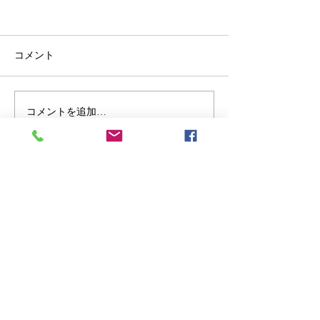
コメント
コメントを追加…
よいものに出会う【高岡鋳物の朱
肉】