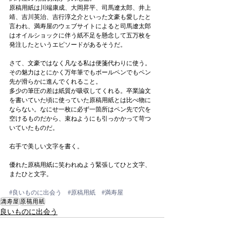
原稿用紙は川端康成、大岡昇平、司馬遼太郎、井上
靖、吉川英治、吉行淳之介といった文豪も愛したと
言われ、満寿屋のウェブサイトによると司馬遼太郎
はオイルショックに伴う紙不足を懸念して五万枚を
発注したというエピソードがあるそうだ。
さて、文豪ではなく凡なる私は便箋代わりに使う。
その魅力はとにかく万年筆でもボールペンでもペン
先が滑らかに進んでくれること。
多少の筆圧の差は紙質が吸収してくれる。卒業論文
を書いていた頃に使っていた原稿用紙とは比べ物に
ならない。なにせ一枚に必ず一箇所はペン先で穴を
空けるものだから、束ねようにも引っかかって苛つ
いていたものだ。
右手で美しい文字を書く。
優れた原稿用紙に笑われぬよう緊張してひと文字、
またひと文字。
#良いものに出会う
#原稿用紙
#満寿屋
満寿屋
原稿用紙
良いものに出会う