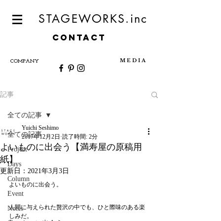
STAGEWORKS.inc
CONTACT
M E D I A
COMPANY
記事
全ての記事
Yuichi Seshimo
全ての記事
2017年12月2日
読了時間: 2分
よいものに出会う【満寿屋の原稿用
Project
紙】
Days
更新日：
2021年3月3日
Column
よいものに出会う。
Event
人間に与えられた贅沢の中でも、ひと際味のある楽
Notes
しみだ。