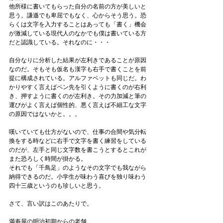
他所様に書いてもらった自分の名前の方が美しいと
思う。謙遜でも卑屈でもなく、心からそう思う。恐
らくは文字を入力することはあっても「書く」機会
が激減している現代人のなかでも僕は書いている方
だと認識している。それなのに・・・
自分なりに分析した結果が左利きであることが原因
なのだ。そもそも仮名も漢字も右手で書くことを前
提に構成されている。アルファベットも同じだ。わ
かりやすく言えばペン先を引くように書くのが右利
き、押すように書くのが左利き。その力加減と筆の
運びがよく言えば個性的、悪く言えば不細工な文字
の原因ではないかと。。。
嘆いていても仕方がないので、仕事の合間や気分転
換をする時などに右手で文字を書く練習をしている
のだが、左手と同じ文字数を書こうとするとこれが
また恐ろしく時間が掛かる。
それでも「千鳥足」のようなその文字でも我ながら
納得できるのだ。小学生が味わう喜びを独り味わう
四十三歳というのも珍しいと思う。
さて、言い訳はこのあたりで。
満寿屋の明治初期からの老舗。