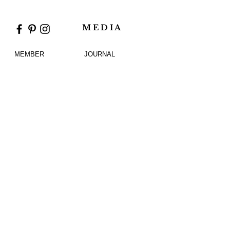
M E D I A
MEMBER
JOURNAL